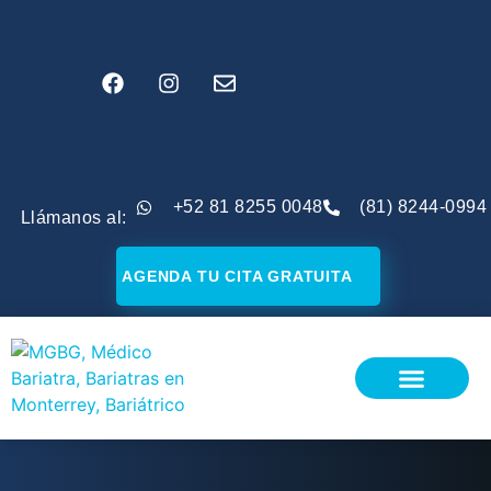
+52 81 8255 0048
(81) 8244-0994
Llámanos al:
AGENDA TU CITA GRATUITA
¿SOY CANDIDATO?