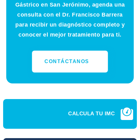
Gástrico en San Jerónimo, agenda una
consulta con el Dr. Francisco Barrera
para recibir un diagnóstico completo y
conocer el mejor tratamiento para ti.
CONTÁCTANOS
CALCULA TU IMC