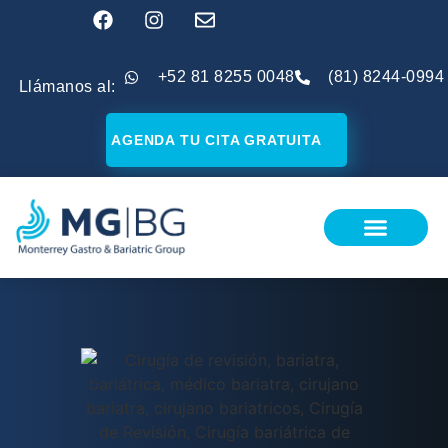
+52 81 8255 0048
(81) 8244-0994
Llámanos al:
AGENDA TU CITA GRATUITA
¿SOY CANDIDATO?