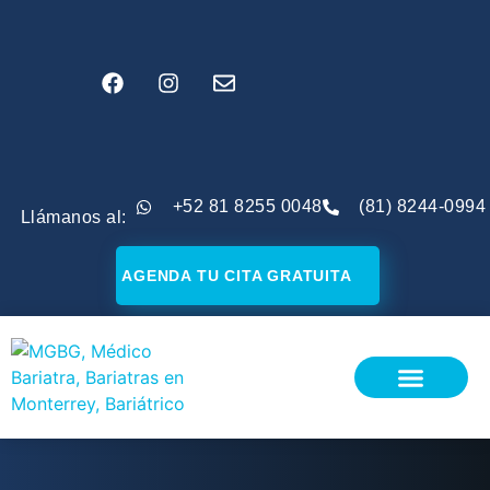
+52 81 8255 0048
(81) 8244-0994
Llámanos al:
AGENDA TU CITA GRATUITA
¿SOY CANDIDATO?