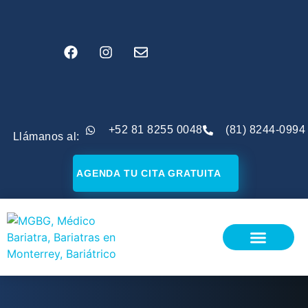
+52 81 8255 0048
(81) 8244-0994
Llámanos al:
AGENDA TU CITA GRATUITA
¿SOY CANDIDATO?