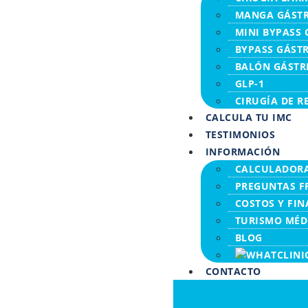
MANGA GÁSTR
MINI BYPASS 
BYPASS GÁST
BALÓN GÁSTR
GLP-1
CIRUGÍA DE R
CALCULA TU IMC
TESTIMONIOS
INFORMACIÓN
CALCULADORA
PREGUNTAS F
COSTOS Y FI
TURISMO MÉD
BLOG
CONTACTO