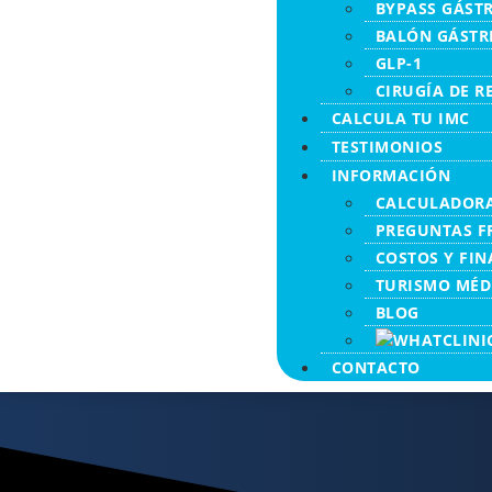
BYPASS GÁST
BALÓN GÁSTR
GLP-1
CIRUGÍA DE R
CALCULA TU IMC
TESTIMONIOS
INFORMACIÓN
CALCULADORA
PREGUNTAS F
COSTOS Y FI
TURISMO MÉD
BLOG
CONTACTO