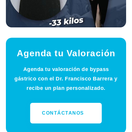
Agenda tu Valoración
Agenda tu valoración de bypass
gástrico con el Dr. Francisco Barrera y
recibe un plan personalizado.
CONTÁCTANOS