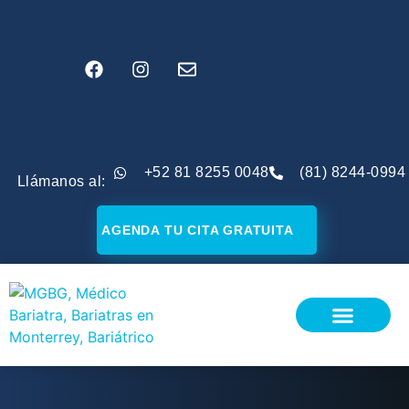
+52 81 8255 0048
(81) 8244-0994
Llámanos al:
AGENDA TU CITA GRATUITA
¿SOY CANDIDATO?