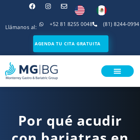
+52 81 8255 0048
(81) 8244-0994
Llámanos al:
AGENDA TU CITA GRATUITA
¿SOY CANDIDATO?
Por qué acudir
con bariatras en