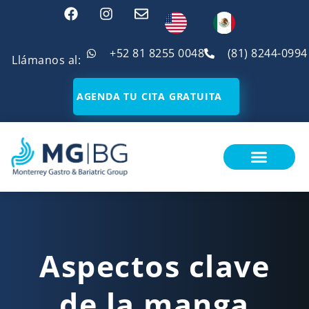
+52 81 8255 0048
(81) 8244-0994
Llámanos al:
AGENDA TU CITA GRATUITA
¿SOY CANDIDATO?
Aspectos clave
de la manga